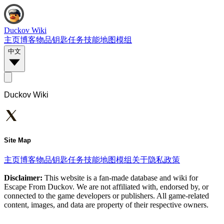
Duckov Wiki
主页
博客
物品
钥匙
任务
技能
地图
模组
中文
Duckov Wiki
Site Map
主页
博客
物品
钥匙
任务
技能
地图
模组
关于
隐私政策
Disclaimer:
This website is a fan-made database and wiki for
Escape From Duckov. We are not affiliated with, endorsed by, or
connected to the game developers or publishers. All game-related
content, images, and data are property of their respective owners.