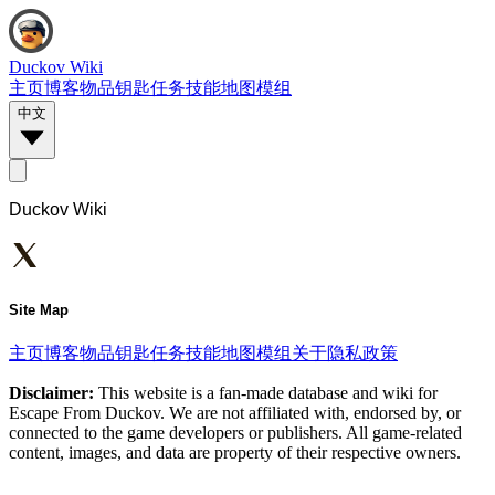
Duckov Wiki
主页
博客
物品
钥匙
任务
技能
地图
模组
中文
Duckov Wiki
Site Map
主页
博客
物品
钥匙
任务
技能
地图
模组
关于
隐私政策
Disclaimer:
This website is a fan-made database and wiki for
Escape From Duckov. We are not affiliated with, endorsed by, or
connected to the game developers or publishers. All game-related
content, images, and data are property of their respective owners.