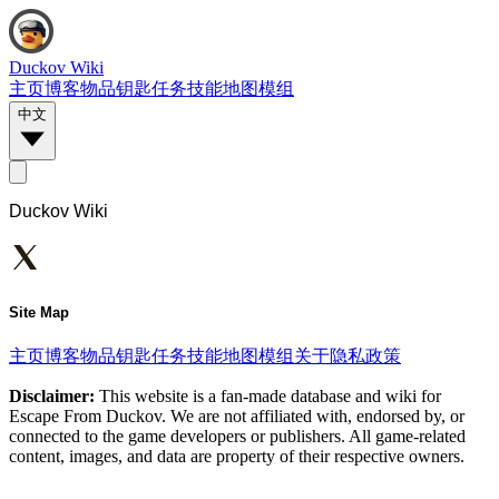
Duckov Wiki
主页
博客
物品
钥匙
任务
技能
地图
模组
中文
Duckov Wiki
Site Map
主页
博客
物品
钥匙
任务
技能
地图
模组
关于
隐私政策
Disclaimer:
This website is a fan-made database and wiki for
Escape From Duckov. We are not affiliated with, endorsed by, or
connected to the game developers or publishers. All game-related
content, images, and data are property of their respective owners.