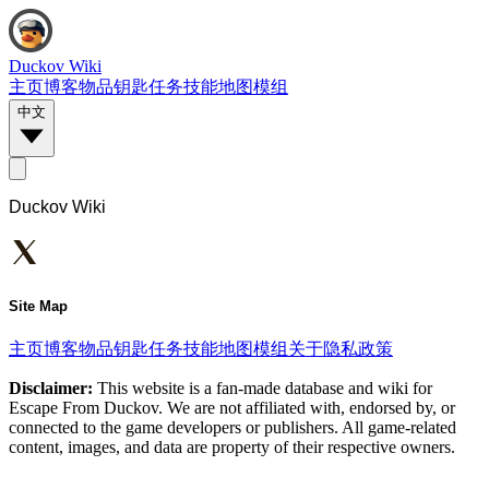
Duckov Wiki
主页
博客
物品
钥匙
任务
技能
地图
模组
中文
Duckov Wiki
Site Map
主页
博客
物品
钥匙
任务
技能
地图
模组
关于
隐私政策
Disclaimer:
This website is a fan-made database and wiki for
Escape From Duckov. We are not affiliated with, endorsed by, or
connected to the game developers or publishers. All game-related
content, images, and data are property of their respective owners.