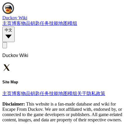
Duckov Wiki
主页
博客
物品
钥匙
任务
技能
地图
模组
中文
Duckov Wiki
Site Map
主页
博客
物品
钥匙
任务
技能
地图
模组
关于
隐私政策
Disclaimer:
This website is a fan-made database and wiki for
Escape From Duckov. We are not affiliated with, endorsed by, or
connected to the game developers or publishers. All game-related
content, images, and data are property of their respective owners.