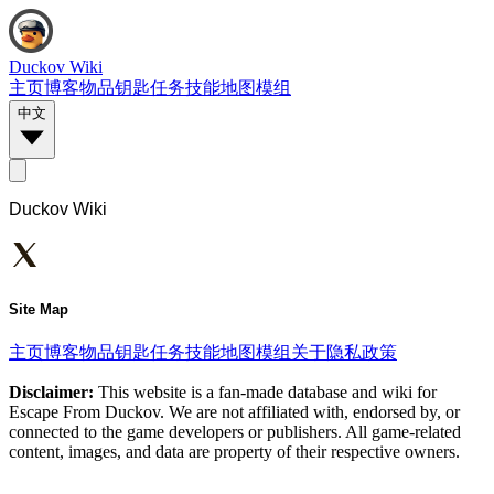
Duckov Wiki
主页
博客
物品
钥匙
任务
技能
地图
模组
中文
Duckov Wiki
Site Map
主页
博客
物品
钥匙
任务
技能
地图
模组
关于
隐私政策
Disclaimer:
This website is a fan-made database and wiki for
Escape From Duckov. We are not affiliated with, endorsed by, or
connected to the game developers or publishers. All game-related
content, images, and data are property of their respective owners.