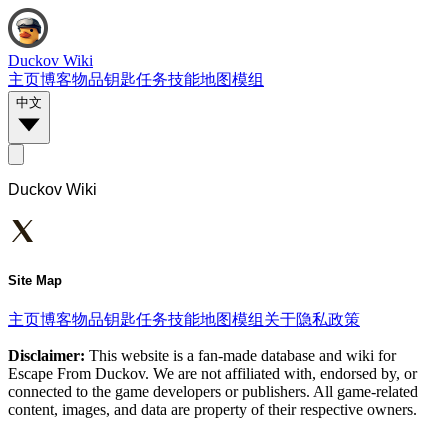
Duckov Wiki
主页
博客
物品
钥匙
任务
技能
地图
模组
中文
Duckov Wiki
Site Map
主页
博客
物品
钥匙
任务
技能
地图
模组
关于
隐私政策
Disclaimer:
This website is a fan-made database and wiki for
Escape From Duckov. We are not affiliated with, endorsed by, or
connected to the game developers or publishers. All game-related
content, images, and data are property of their respective owners.