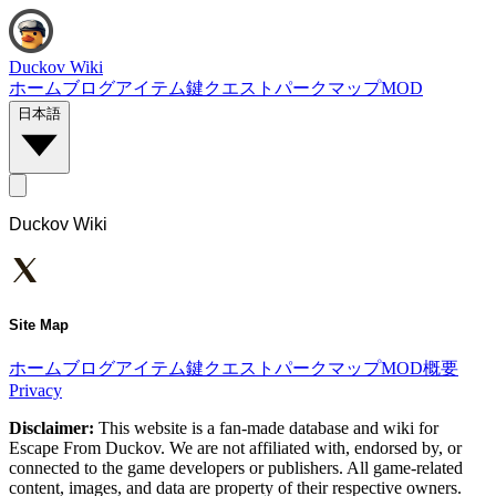
Duckov Wiki
ホーム
ブログ
アイテム
鍵
クエスト
パーク
マップ
MOD
日本語
Duckov Wiki
Site Map
ホーム
ブログ
アイテム
鍵
クエスト
パーク
マップ
MOD
概要
Privacy
Disclaimer:
This website is a fan-made database and wiki for
Escape From Duckov. We are not affiliated with, endorsed by, or
connected to the game developers or publishers. All game-related
content, images, and data are property of their respective owners.