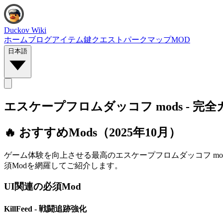
Duckov Wiki
ホーム
ブログ
アイテム
鍵
クエスト
パーク
マップ
MOD
日本語
エスケープフロムダッコフ mods - 完
🔥 おすすめMods（2025年10月）
ゲーム体験を向上させる最高のエスケープフロムダッコフ m
須Modを網羅してご紹介します。
UI関連の必須Mod
KillFeed - 戦闘追跡強化