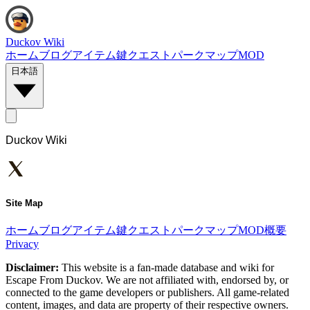
Duckov Wiki
ホーム
ブログ
アイテム
鍵
クエスト
パーク
マップ
MOD
日本語
Duckov Wiki
Site Map
ホーム
ブログ
アイテム
鍵
クエスト
パーク
マップ
MOD
概要
Privacy
Disclaimer:
This website is a fan-made database and wiki for
Escape From Duckov. We are not affiliated with, endorsed by, or
connected to the game developers or publishers. All game-related
content, images, and data are property of their respective owners.