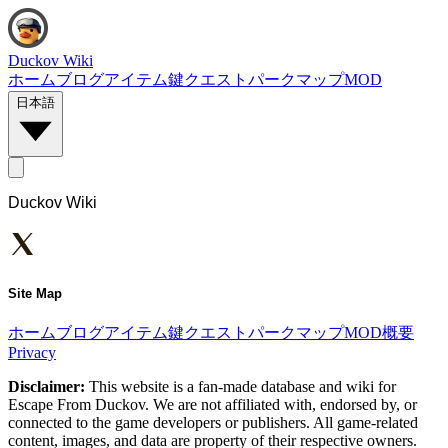
Duckov Wiki
ホーム
ブログ
アイテム
鍵
クエスト
パーク
マップ
MOD
日本語
Duckov Wiki
Site Map
ホーム
ブログ
アイテム
鍵
クエスト
パーク
マップ
MOD
概要
Privacy
Disclaimer:
This website is a fan-made database and wiki for
Escape From Duckov. We are not affiliated with, endorsed by, or
connected to the game developers or publishers. All game-related
content, images, and data are property of their respective owners.