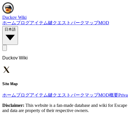
Duckov Wiki
ホーム
ブログ
アイテム
鍵
クエスト
パーク
マップ
MOD
日本語
Duckov Wiki
Site Map
ホーム
ブログ
アイテム
鍵
クエスト
パーク
マップ
MOD
概要
Priv
Disclaimer:
This website is a fan-made database and wiki for Escape 
and data are property of their respective owners.