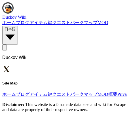
Duckov Wiki
ホーム
ブログ
アイテム
鍵
クエスト
パーク
マップ
MOD
日本語
Duckov Wiki
Site Map
ホーム
ブログ
アイテム
鍵
クエスト
パーク
マップ
MOD
概要
Priv
Disclaimer:
This website is a fan-made database and wiki for Escape 
and data are property of their respective owners.