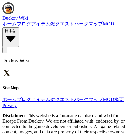
Duckov Wiki
ホーム
ブログ
アイテム
鍵
クエスト
パーク
マップ
MOD
日本語
Duckov Wiki
Site Map
ホーム
ブログ
アイテム
鍵
クエスト
パーク
マップ
MOD
概要
Privacy
Disclaimer:
This website is a fan-made database and wiki for
Escape From Duckov. We are not affiliated with, endorsed by, or
connected to the game developers or publishers. All game-related
content, images, and data are property of their respective owners.