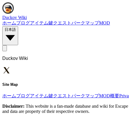
Duckov Wiki
ホーム
ブログ
アイテム
鍵
クエスト
パーク
マップ
MOD
日本語
Duckov Wiki
Site Map
ホーム
ブログ
アイテム
鍵
クエスト
パーク
マップ
MOD
概要
Priv
Disclaimer:
This website is a fan-made database and wiki for Escape 
and data are property of their respective owners.