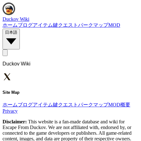
Duckov Wiki
ホーム
ブログ
アイテム
鍵
クエスト
パーク
マップ
MOD
日本語
Duckov Wiki
Site Map
ホーム
ブログ
アイテム
鍵
クエスト
パーク
マップ
MOD
概要
Privacy
Disclaimer:
This website is a fan-made database and wiki for
Escape From Duckov. We are not affiliated with, endorsed by, or
connected to the game developers or publishers. All game-related
content, images, and data are property of their respective owners.