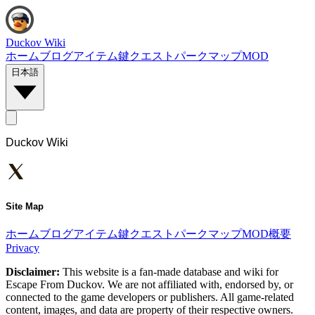
Duckov Wiki
ホーム
ブログ
アイテム
鍵
クエスト
パーク
マップ
MOD
日本語
Duckov Wiki
Site Map
ホーム
ブログ
アイテム
鍵
クエスト
パーク
マップ
MOD
概要
Privacy
Disclaimer:
This website is a fan-made database and wiki for
Escape From Duckov. We are not affiliated with, endorsed by, or
connected to the game developers or publishers. All game-related
content, images, and data are property of their respective owners.