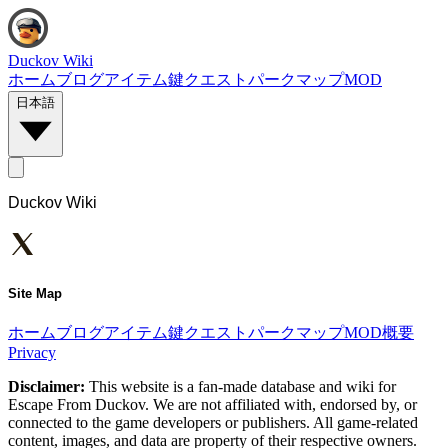
Duckov Wiki
ホーム
ブログ
アイテム
鍵
クエスト
パーク
マップ
MOD
日本語
Duckov Wiki
Site Map
ホーム
ブログ
アイテム
鍵
クエスト
パーク
マップ
MOD
概要
Privacy
Disclaimer:
This website is a fan-made database and wiki for
Escape From Duckov. We are not affiliated with, endorsed by, or
connected to the game developers or publishers. All game-related
content, images, and data are property of their respective owners.