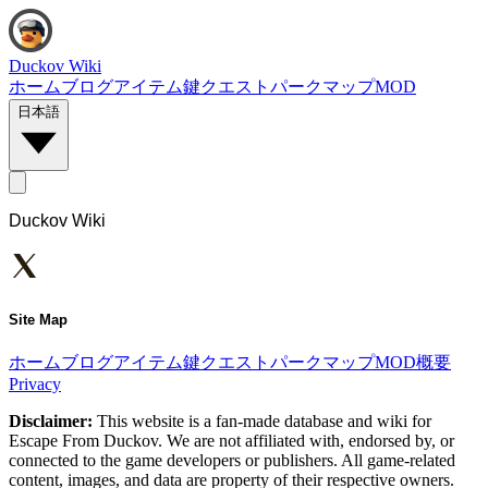
Duckov Wiki
ホーム
ブログ
アイテム
鍵
クエスト
パーク
マップ
MOD
日本語
Duckov Wiki
Site Map
ホーム
ブログ
アイテム
鍵
クエスト
パーク
マップ
MOD
概要
Privacy
Disclaimer:
This website is a fan-made database and wiki for
Escape From Duckov. We are not affiliated with, endorsed by, or
connected to the game developers or publishers. All game-related
content, images, and data are property of their respective owners.