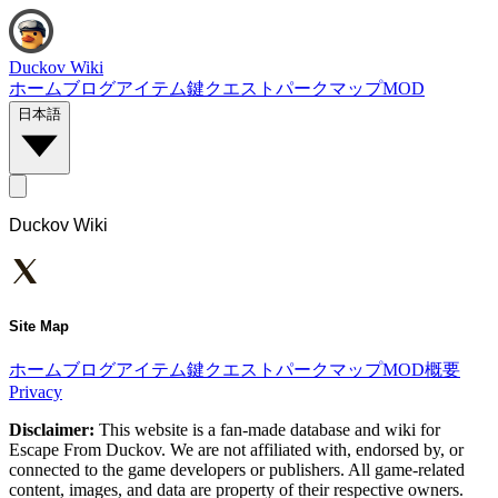
Duckov Wiki
ホーム
ブログ
アイテム
鍵
クエスト
パーク
マップ
MOD
日本語
Duckov Wiki
Site Map
ホーム
ブログ
アイテム
鍵
クエスト
パーク
マップ
MOD
概要
Privacy
Disclaimer:
This website is a fan-made database and wiki for
Escape From Duckov. We are not affiliated with, endorsed by, or
connected to the game developers or publishers. All game-related
content, images, and data are property of their respective owners.