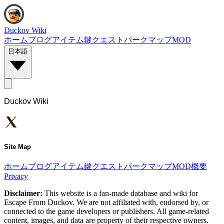
Duckov Wiki
ホーム
ブログ
アイテム
鍵
クエスト
パーク
マップ
MOD
日本語
Duckov Wiki
Site Map
ホーム
ブログ
アイテム
鍵
クエスト
パーク
マップ
MOD
概要
Privacy
Disclaimer:
This website is a fan-made database and wiki for
Escape From Duckov. We are not affiliated with, endorsed by, or
connected to the game developers or publishers. All game-related
content, images, and data are property of their respective owners.