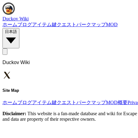
Duckov Wiki
ホーム
ブログ
アイテム
鍵
クエスト
パーク
マップ
MOD
日本語
Duckov Wiki
Site Map
ホーム
ブログ
アイテム
鍵
クエスト
パーク
マップ
MOD
概要
Priv
Disclaimer:
This website is a fan-made database and wiki for Escape 
and data are property of their respective owners.