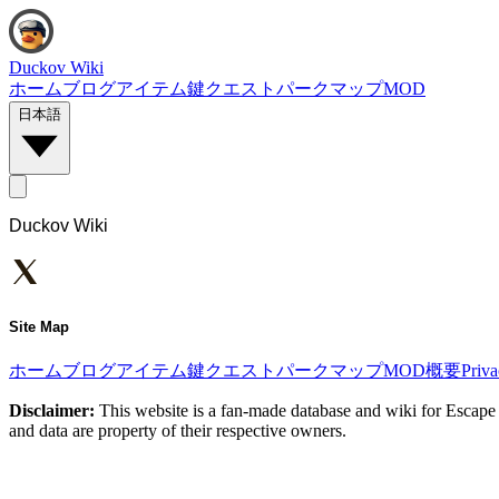
Duckov Wiki
ホーム
ブログ
アイテム
鍵
クエスト
パーク
マップ
MOD
日本語
Duckov Wiki
Site Map
ホーム
ブログ
アイテム
鍵
クエスト
パーク
マップ
MOD
概要
Priv
Disclaimer:
This website is a fan-made database and wiki for Escape 
and data are property of their respective owners.