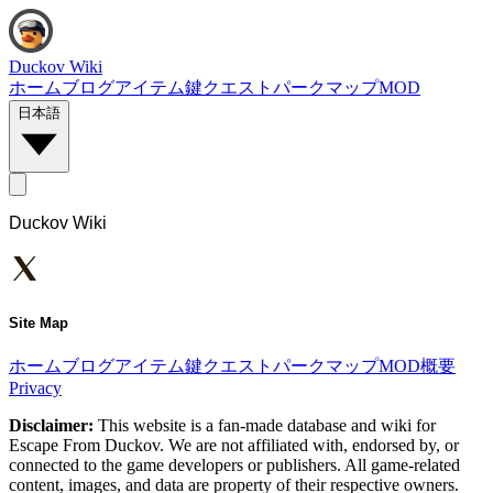
Duckov Wiki
ホーム
ブログ
アイテム
鍵
クエスト
パーク
マップ
MOD
日本語
Duckov Wiki
Site Map
ホーム
ブログ
アイテム
鍵
クエスト
パーク
マップ
MOD
概要
Privacy
Disclaimer:
This website is a fan-made database and wiki for
Escape From Duckov. We are not affiliated with, endorsed by, or
connected to the game developers or publishers. All game-related
content, images, and data are property of their respective owners.