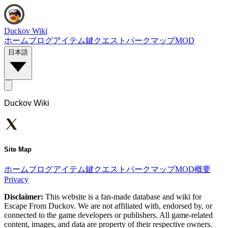
Duckov Wiki
ホーム
ブログ
アイテム
鍵
クエスト
パーク
マップ
MOD
日本語
Duckov Wiki
Site Map
ホーム
ブログ
アイテム
鍵
クエスト
パーク
マップ
MOD
概要
Privacy
Disclaimer:
This website is a fan-made database and wiki for
Escape From Duckov. We are not affiliated with, endorsed by, or
connected to the game developers or publishers. All game-related
content, images, and data are property of their respective owners.