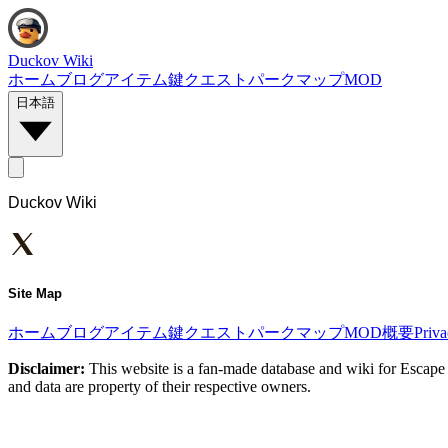
Duckov Wiki
ホーム
ブログ
アイテム
鍵
クエスト
パーク
マップ
MOD
日本語
Duckov Wiki
Site Map
ホーム
ブログ
アイテム
鍵
クエスト
パーク
マップ
MOD
概要
Priv
Disclaimer:
This website is a fan-made database and wiki for Escape 
and data are property of their respective owners.