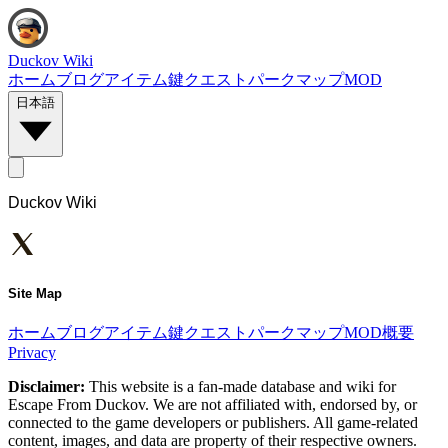
Duckov Wiki
ホーム
ブログ
アイテム
鍵
クエスト
パーク
マップ
MOD
日本語
Duckov Wiki
Site Map
ホーム
ブログ
アイテム
鍵
クエスト
パーク
マップ
MOD
概要
Privacy
Disclaimer:
This website is a fan-made database and wiki for
Escape From Duckov. We are not affiliated with, endorsed by, or
connected to the game developers or publishers. All game-related
content, images, and data are property of their respective owners.