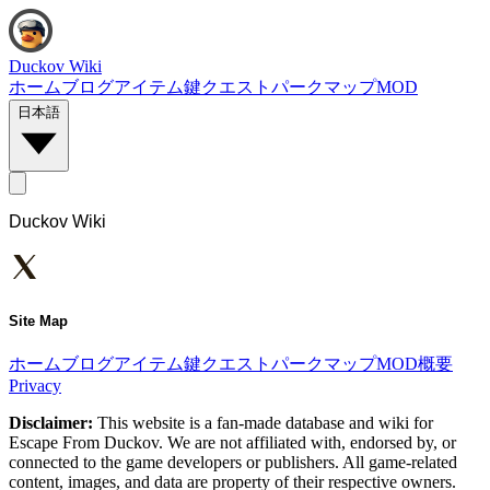
Duckov Wiki
ホーム
ブログ
アイテム
鍵
クエスト
パーク
マップ
MOD
日本語
Duckov Wiki
Site Map
ホーム
ブログ
アイテム
鍵
クエスト
パーク
マップ
MOD
概要
Privacy
Disclaimer:
This website is a fan-made database and wiki for
Escape From Duckov. We are not affiliated with, endorsed by, or
connected to the game developers or publishers. All game-related
content, images, and data are property of their respective owners.