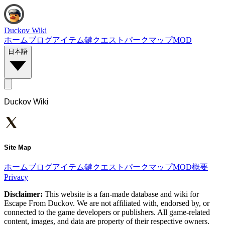
Duckov Wiki
ホーム
ブログ
アイテム
鍵
クエスト
パーク
マップ
MOD
日本語
Duckov Wiki
Site Map
ホーム
ブログ
アイテム
鍵
クエスト
パーク
マップ
MOD
概要
Privacy
Disclaimer:
This website is a fan-made database and wiki for
Escape From Duckov. We are not affiliated with, endorsed by, or
connected to the game developers or publishers. All game-related
content, images, and data are property of their respective owners.