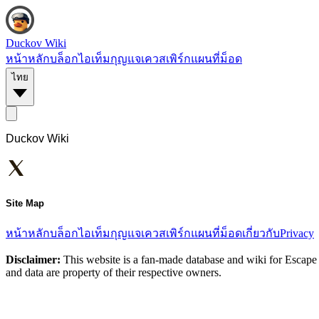
Duckov Wiki
หน้าหลัก
บล็อก
ไอเท็ม
กุญแจ
เควส
เพิร์ก
แผนที่
ม็อด
ไทย
Duckov Wiki
Site Map
หน้าหลัก
บล็อก
ไอเท็ม
กุญแจ
เควส
เพิร์ก
แผนที่
ม็อด
เกี่ยวกับ
Privacy
Disclaimer:
This website is a fan-made database and wiki for Escape 
and data are property of their respective owners.