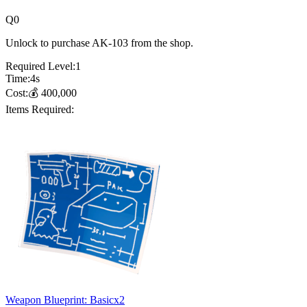
Q
0
Unlock to purchase AK-103 from the shop.
Required Level:
1
Time:
4
s
Cost:
💰
400,000
Items Required:
Weapon Blueprint: Basic
x
2