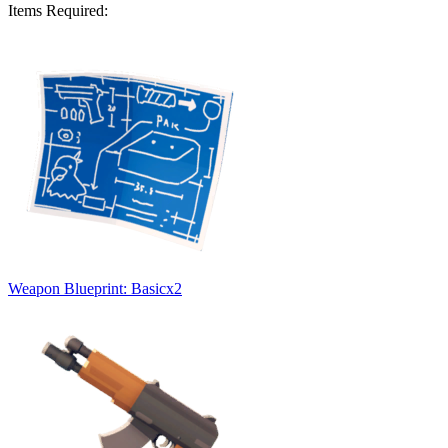
Items Required:
Weapon Blueprint: Basic
x
2