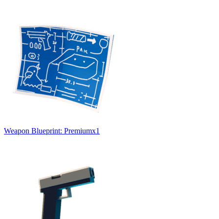
Weapon Blueprint: Premium
x
1