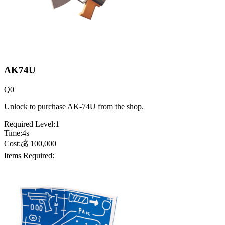
AK74U
Q
0
Unlock to purchase AK-74U from the shop.
Required Level:
1
Time:
4
s
Cost:
💰
100,000
Items Required: