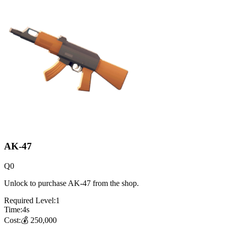
AK-47
Q
0
Unlock to purchase AK-47 from the shop.
Required Level:
1
Time:
4
s
Cost:
💰
250,000