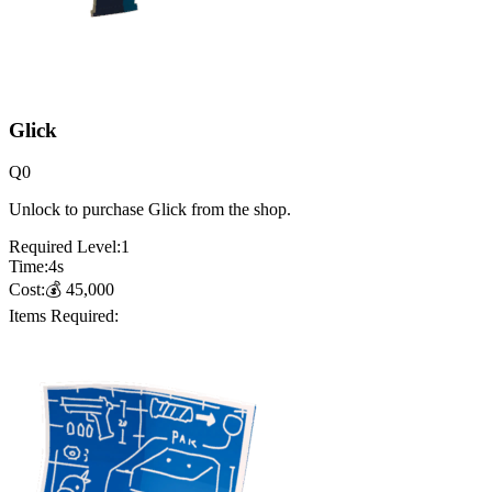
Glick
Q
0
Unlock to purchase Glick from the shop.
Required Level:
1
Time:
4
s
Cost:
💰
45,000
Items Required: