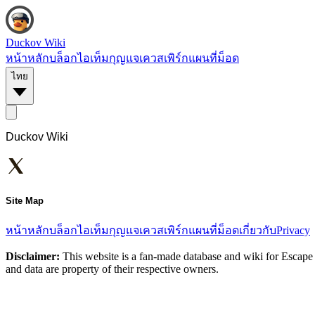
Duckov Wiki
หน้าหลัก
บล็อก
ไอเท็ม
กุญแจ
เควส
เพิร์ก
แผนที่
ม็อด
ไทย
Duckov Wiki
Site Map
หน้าหลัก
บล็อก
ไอเท็ม
กุญแจ
เควส
เพิร์ก
แผนที่
ม็อด
เกี่ยวกับ
Privacy
Disclaimer:
This website is a fan-made database and wiki for Escape 
and data are property of their respective owners.