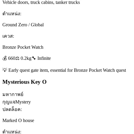
Vehicle doors, truck cabins, tanker trucks
ตำแหน่ง:
Ground Zero / Global
เควส:
Bronze Pocket Watch
💰
660
⚖️
0.2
kg
🔧
Infinite
💡
Early quest gate item, essential for Bronze Pocket Watch quest
Mysterious Key O
มหากาพย์
กุญแจ
Mystery
ปลดล็อค:
Marked O house
ตำแหน่ง: