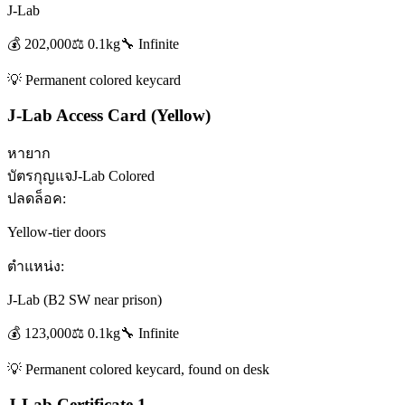
J-Lab
💰
202,000
⚖️
0.1
kg
🔧
Infinite
💡
Permanent colored keycard
J-Lab Access Card (Yellow)
หายาก
บัตรกุญแจ
J-Lab Colored
ปลดล็อค:
Yellow-tier doors
ตำแหน่ง:
J-Lab (B2 SW near prison)
💰
123,000
⚖️
0.1
kg
🔧
Infinite
💡
Permanent colored keycard, found on desk
J-Lab Certificate 1