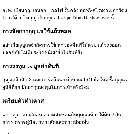
ลงทะเบียนกุญแจหลัก—กลไฟ รั้นคลัง ออฟฟิศโรงงาน การ์ด J-
Lab สีด้วย ไม่สูญเสียกุญแจ Escape From Duckov เหล่านี้
การจัดการกุญแจใช้แล้วหมด
อย่าเสียกุญแจจำกัดการใช้ หาของพื้นที่ให้ครบ แล้วส่งออก
ปลอดภัย ไม่มีประโยชน์เผารั้งในรันที่รีบ
การลงทุน vs มูลค่าทันที
กุญแจลึกลับ X และการ์ดสีแพง คำนวณ ROI มือใหม่ซื้อกุญแจ
ยูทิลิตี้ถูก มืออาวุธลงทุนในการเข้าพรีเมียม
เตรียมตัวทำเควส
เอากุญแจเควสก่อน ความลับซ่อนกินกุญแจห้องใต้ดิน 2 อัน
ถาวร ตรวจคู่มือหาทางลัดและทางเลือกอื่น