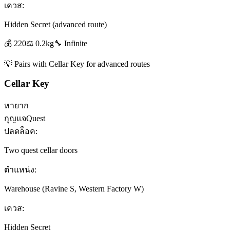
เควส:
Hidden Secret (advanced route)
💰
220
⚖️
0.2
kg
🔧
Infinite
💡
Pairs with Cellar Key for advanced routes
Cellar Key
หายาก
กุญแจ
Quest
ปลดล็อค:
Two quest cellar doors
ตำแหน่ง:
Warehouse (Ravine S, Western Factory W)
เควส:
Hidden Secret