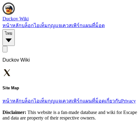
Duckov Wiki
หน้าหลัก
บล็อก
ไอเท็ม
กุญแจ
เควส
เพิร์ก
แผนที่
ม็อด
ไทย
Duckov Wiki
Site Map
หน้าหลัก
บล็อก
ไอเท็ม
กุญแจ
เควส
เพิร์ก
แผนที่
ม็อด
เกี่ยวกับ
Privacy
Disclaimer:
This website is a fan-made database and wiki for Escape 
and data are property of their respective owners.