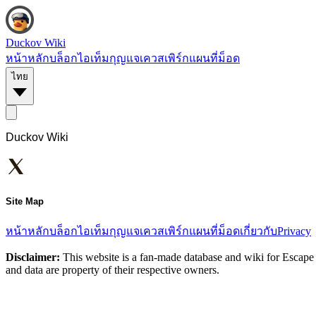
Duckov Wiki
หน้าหลัก
บล็อก
ไอเท็ม
กุญแจ
เควส
เพิร์ก
แผนที่
ม็อด
ไทย
Duckov Wiki
Site Map
หน้าหลัก
บล็อก
ไอเท็ม
กุญแจ
เควส
เพิร์ก
แผนที่
ม็อด
เกี่ยวกับ
Privacy
Disclaimer:
This website is a fan-made database and wiki for Escape 
and data are property of their respective owners.