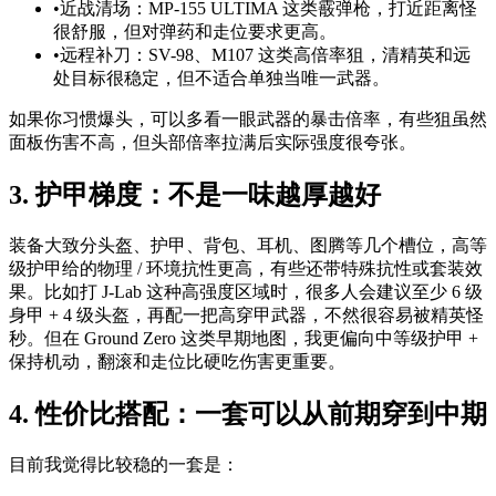
•
近战清场：MP-155 ULTIMA 这类霰弹枪，打近距离怪
很舒服，但对弹药和走位要求更高。
•
远程补刀：SV-98、M107 这类高倍率狙，清精英和远
处目标很稳定，但不适合单独当唯一武器。
如果你习惯爆头，可以多看一眼武器的暴击倍率，有些狙虽然
面板伤害不高，但头部倍率拉满后实际强度很夸张。
3. 护甲梯度：不是一味越厚越好
装备大致分头盔、护甲、背包、耳机、图腾等几个槽位，高等
级护甲给的物理 / 环境抗性更高，有些还带特殊抗性或套装效
果。比如打 J-Lab 这种高强度区域时，很多人会建议至少 6 级
身甲 + 4 级头盔，再配一把高穿甲武器，不然很容易被精英怪
秒。但在 Ground Zero 这类早期地图，我更偏向中等级护甲 +
保持机动，翻滚和走位比硬吃伤害更重要。
4. 性价比搭配：一套可以从前期穿到中期
目前我觉得比较稳的一套是：