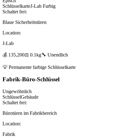
Episch
Schlüsselkarte
J-Lab Farbig
Schaltet frei:
Blaue Sicherheitstüren
Location:
J-Lab
💰
135,200
⚖️
0.1
kg
🔧
Unendlich
💡
Permanente farbige Schlüsselkarte
Fabrik-Büro-Schlüssel
Ungewöhnlich
Schlüssel
Gebäude
Schaltet frei:
Bürotüren im Fabrikbereich
Location:
Fabrik