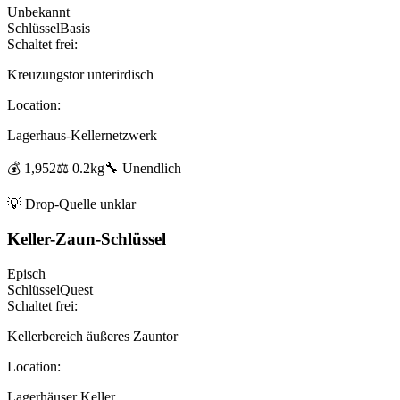
Unbekannt
Schlüssel
Basis
Schaltet frei:
Kreuzungstor unterirdisch
Location:
Lagerhaus-Kellernetzwerk
💰
1,952
⚖️
0.2
kg
🔧
Unendlich
💡
Drop-Quelle unklar
Keller-Zaun-Schlüssel
Episch
Schlüssel
Quest
Schaltet frei:
Kellerbereich äußeres Zauntor
Location:
Lagerhäuser Keller