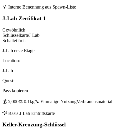
💡
Interne Benennung aus Spawn-Liste
J-Lab Zertifikat 1
Gewöhnlich
Schlüsselkarte
J-Lab
Schaltet frei:
J-Lab erste Etage
Location:
J-Lab
Quest:
Pass kopieren
💰
5,000
⚖️
0.1
kg
🔧
Einmalige Nutzung
Verbrauchsmaterial
💡
Basis J-Lab Eintrittskarte
Keller-Kreuzung-Schlüssel