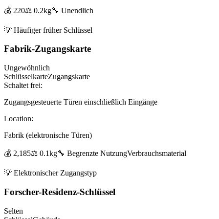
💰
220
⚖️
0.2
kg
🔧
Unendlich
💡
Häufiger früher Schlüssel
Fabrik-Zugangskarte
Ungewöhnlich
Schlüsselkarte
Zugangskarte
Schaltet frei:
Zugangsgesteuerte Türen einschließlich Eingänge
Location:
Fabrik (elektronische Türen)
💰
2,185
⚖️
0.1
kg
🔧
Begrenzte Nutzung
Verbrauchsmaterial
💡
Elektronischer Zugangstyp
Forscher-Residenz-Schlüssel
Selten