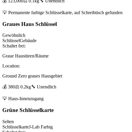
💰
123,000
⚖️
0.1
kg
🔧
Unendlich
💡
Permanente farbige Schlüsselkarte, auf Schreibtisch gefunden
Graues Haus Schlüssel
Gewöhnlich
Schlüssel
Gebäude
Schaltet frei:
Graue Haustüren/Räume
Location:
Ground Zero graues Hausgebiet
💰
380
⚖️
0.2
kg
🔧
Unendlich
💡
Haus-Innenzugang
Grüne Schlüsselkarte
Selten
Schlüsselkarte
J-Lab Farbig