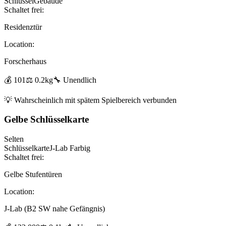
Schlüssel
Gebäude
Schaltet frei:
Residenztür
Location:
Forscherhaus
💰
101
⚖️
0.2
kg
🔧
Unendlich
💡
Wahrscheinlich mit spätem Spielbereich verbunden
Gelbe Schlüsselkarte
Selten
Schlüsselkarte
J-Lab Farbig
Schaltet frei:
Gelbe Stufentüren
Location:
J-Lab (B2 SW nahe Gefängnis)