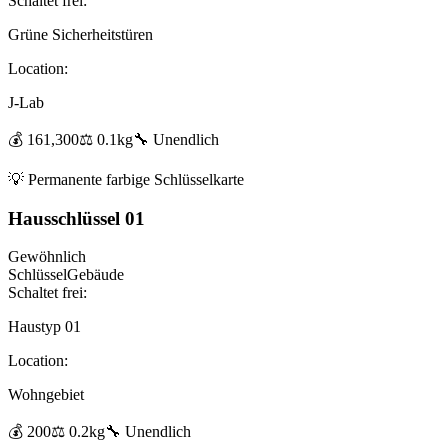
Schaltet frei:
Grüne Sicherheitstüren
Location:
J-Lab
💰
161,300
⚖️
0.1
kg
🔧
Unendlich
💡
Permanente farbige Schlüsselkarte
Hausschlüssel 01
Gewöhnlich
Schlüssel
Gebäude
Schaltet frei:
Haustyp 01
Location:
Wohngebiet
💰
200
⚖️
0.2
kg
🔧
Unendlich