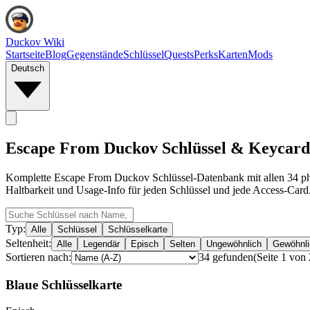
Duckov Wiki
Startseite
Blog
Gegenstände
Schlüssel
Quests
Perks
Karten
Mods
Deutsch
Escape From Duckov Schlüssel & Keycard
Komplette Escape From Duckov Schlüssel-Datenbank mit allen 34 phy
Haltbarkeit und Usage-Info für jeden Schlüssel und jede Access-Card
Typ:
Alle
Schlüssel
Schlüsselkarte
Seltenheit:
Alle
Legendär
Episch
Selten
Ungewöhnlich
Gewöhnli
Sortieren nach:
34
gefunden
(
Seite
1
von
Blaue Schlüsselkarte