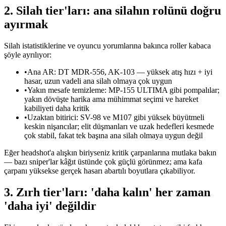
2. Silah tier'ları: ana silahın rolünü doğru
ayırmak
Silah istatistiklerine ve oyuncu yorumlarına bakınca roller kabaca
şöyle ayrılıyor:
•
Ana AR: DT MDR-556, AK-103 — yüksek atış hızı + iyi
hasar, uzun vadeli ana silah olmaya çok uygun
•
Yakın mesafe temizleme: MP-155 ULTIMA gibi pompalılar;
yakın dövüşte harika ama mühimmat seçimi ve hareket
kabiliyeti daha kritik
•
Uzaktan bitirici: SV-98 ve M107 gibi yüksek büyütmeli
keskin nişancılar; elit düşmanları ve uzak hedefleri kesmede
çok stabil, fakat tek başına ana silah olmaya uygun değil
Eğer headshot'a alışkın biriyseniz kritik çarpanlarına mutlaka bakın
— bazı sniper'lar kâğıt üstünde çok güçlü görünmez; ama kafa
çarpanı yüksekse gerçek hasarı abartılı boyutlara çıkabiliyor.
3. Zırh tier'ları: 'daha kalın' her zaman
'daha iyi' değildir