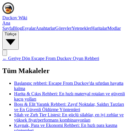
Duckov Wiki
Ana
Sayfa
Blog
Eşyalar
Anahtarlar
Görevler
Yetenekler
Haritalar
Modlar
Türkçe
← Geriye Dön
Escape From Duckov Oyun Rehberi
Tüm Makaleler
Başlangıç rehberi: Escape From Duckov'da sıfırdan hayatta
kalma
Harita & Çıkış Rehberi: En hızlı materyal rotaları ve güvenli
kaçış yolları
Boss & Elit Yaratık Rehberi: Zayıf Noktalar, Saldırı Tarzları
ve En Güvenli Öldürme Yöntemleri
Silah ve Zırh Tier Listesi: En güçlü silahlar, en iyi zırhlar ve
yüksek fiyat/performans kombinasyonları
Kaynak, Para ve Ekonomi Rehberi: En hızlı para kasma
yöntemleri