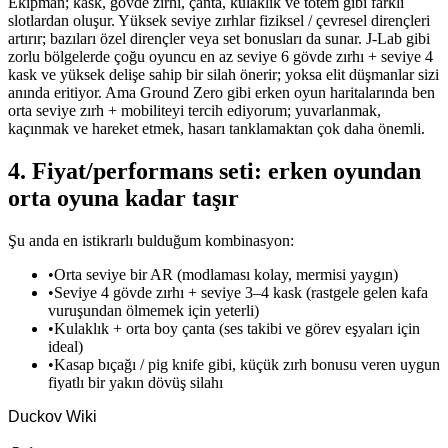
Ekipman; kask, gövde zırhı, çanta, kulaklık ve totem gibi farklı
slotlardan oluşur. Yüksek seviye zırhlar fiziksel / çevresel dirençleri
artırır; bazıları özel dirençler veya set bonusları da sunar. J-Lab gibi
zorlu bölgelerde çoğu oyuncu en az seviye 6 gövde zırhı + seviye 4
kask ve yüksek delişe sahip bir silah önerir; yoksa elit düşmanlar sizi
anında eritiyor. Ama Ground Zero gibi erken oyun haritalarında ben
orta seviye zırh + mobiliteyi tercih ediyorum; yuvarlanmak,
kaçınmak ve hareket etmek, hasarı tanklamaktan çok daha önemli.
4. Fiyat/performans seti: erken oyundan
orta oyuna kadar taşır
Şu anda en istikrarlı bulduğum kombinasyon:
•
Orta seviye bir AR (modlaması kolay, mermisi yaygın)
•
Seviye 4 gövde zırhı + seviye 3–4 kask (rastgele gelen kafa
vuruşundan ölmemek için yeterli)
•
Kulaklık + orta boy çanta (ses takibi ve görev eşyaları için
ideal)
•
Kasap bıçağı / pig knife gibi, küçük zırh bonusu veren uygun
fiyatlı bir yakın dövüş silahı
Duckov Wiki