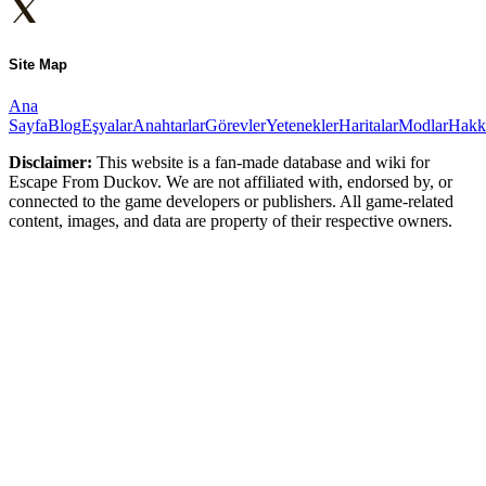
Site Map
Ana
Sayfa
Blog
Eşyalar
Anahtarlar
Görevler
Yetenekler
Haritalar
Modlar
Hakk
Disclaimer:
This website is a fan-made database and wiki for
Escape From Duckov. We are not affiliated with, endorsed by, or
connected to the game developers or publishers. All game-related
content, images, and data are property of their respective owners.