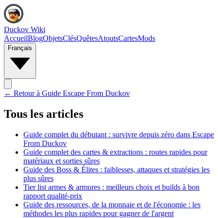
Duckov Wiki
Accueil
Blog
Objets
Clés
Quêtes
Atouts
Cartes
Mods
Français
← Retour à
Guide Escape From Duckov
Tous les articles
Guide complet du débutant : survivre depuis zéro dans Escape
From Duckov
Guide complet des cartes & extractions : routes rapides pour
matériaux et sorties sûres
Guide des Boss & Élites : faiblesses, attaques et stratégies les
plus sûres
Tier list armes & armures : meilleurs choix et builds à bon
rapport qualité-prix
Guide des ressources, de la monnaie et de l'économie : les
méthodes les plus rapides pour gagner de l'argent