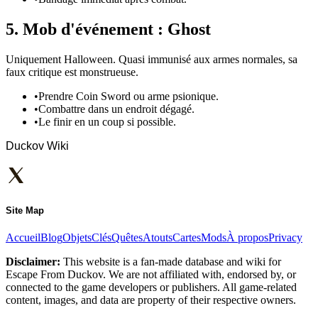
5. Mob d'événement : Ghost
Uniquement Halloween. Quasi immunisé aux armes normales, sa
faux critique est monstrueuse.
•
Prendre Coin Sword ou arme psionique.
•
Combattre dans un endroit dégagé.
•
Le finir en un coup si possible.
Duckov Wiki
Site Map
Accueil
Blog
Objets
Clés
Quêtes
Atouts
Cartes
Mods
À propos
Privacy
Disclaimer:
This website is a fan-made database and wiki for
Escape From Duckov. We are not affiliated with, endorsed by, or
connected to the game developers or publishers. All game-related
content, images, and data are property of their respective owners.