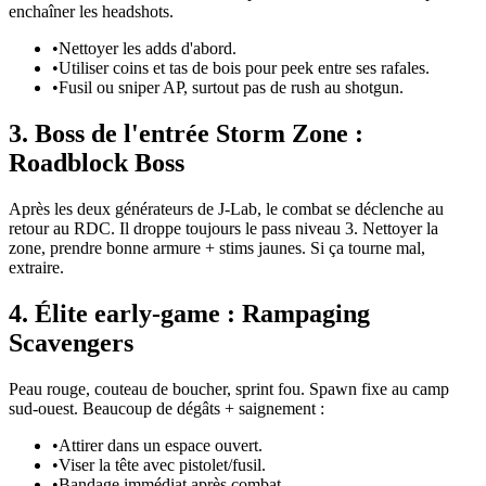
enchaîner les headshots.
•
Nettoyer les adds d'abord.
•
Utiliser coins et tas de bois pour peek entre ses rafales.
•
Fusil ou sniper AP, surtout pas de rush au shotgun.
3. Boss de l'entrée Storm Zone :
Roadblock Boss
Après les deux générateurs de J-Lab, le combat se déclenche au
retour au RDC. Il droppe toujours le pass niveau 3. Nettoyer la
zone, prendre bonne armure + stims jaunes. Si ça tourne mal,
extraire.
4. Élite early-game : Rampaging
Scavengers
Peau rouge, couteau de boucher, sprint fou. Spawn fixe au camp
sud-ouest. Beaucoup de dégâts + saignement :
•
Attirer dans un espace ouvert.
•
Viser la tête avec pistolet/fusil.
•
Bandage immédiat après combat.