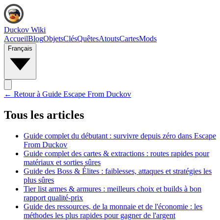
Duckov Wiki
Accueil
Blog
Objets
Clés
Quêtes
Atouts
Cartes
Mods
Français
← Retour à
Guide Escape From Duckov
Tous les articles
Guide complet du débutant : survivre depuis zéro dans Escape
From Duckov
Guide complet des cartes & extractions : routes rapides pour
matériaux et sorties sûres
Guide des Boss & Élites : faiblesses, attaques et stratégies les
plus sûres
Tier list armes & armures : meilleurs choix et builds à bon
rapport qualité-prix
Guide des ressources, de la monnaie et de l'économie : les
méthodes les plus rapides pour gagner de l'argent