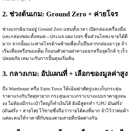
2. ช่วงต้นเกม: Ground Zero + ค่ายโจร
ช่วงแรกฉันวนอยู่ Ground Zero แทบทั้งเวลา เปิดกล่องเครื่องมือ
และกล่องขยะทั้งหมด—ประแจ แผงวงจร ชิ้นส่วนโลหะขายได้ดี
มาก จากนั้นแวะค่ายโจรด้านซ้ายเพื่อเก็บปืนจากกล่องอาวุธ ถ้า
เริ่มเสี่ยงหรือของเต็ม ก็ถอนตัวผ่านฝาทางออกหรือจุดใกล้ ๆ เร็ว
ปลอดภัย เหมาะกับการปั้นทุนเริ่มต้น
3. กลางเกม: อัปแผนที่ + เลือกของมูลค่าสูง
ถึง Warehouse หรือ Farm Town ให้เน้นฆ่าศัตรูและเก็บกระสุน
ราคาแรงกับวัสดุหายาก กระสุนเจาะเกราะบางแบบราคาสูงจน
งง ไม่ต้องมีกระเป๋าใหญ่ก็ทำเงินได้ ยังมีสูตรทำ 'GPU มันฝรั่ง'
(มันฝรั่ง + สายไฟ) ไว้ขายซึ่งถือว่ารายได้คงที่มาก จำไว้ว่าพ่อค้า
แต่ละคนให้ราคาดีกับของตามสายที่ถนัดต่างกัน