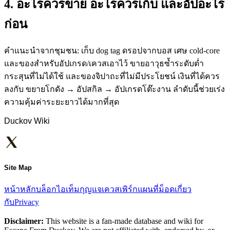
4. อะไรควรขาย อะไรควรเก็บ และอัปอะไร
ก่อน
คำแนะนำจากชุมชน: เก็บ dog tag ดรอปจากบอส เศษ cold-core
และของสำหรับอัปเกรด/เควสเอาไว้ ขายอาวุธซ้ำระดับต่ำ
กระสุนที่ไม่ได้ใช้ และของจิปาถะที่ไม่มีประโยชน์ เงินที่ได้ควร
ลงกับ ขยายโกดัง → อัปสกิล → อัปเกรดโต๊ะงาน ลำดับนี้ช่วยเร่ง
ความคุ้มค่าระยะยาวได้มากที่สุด
Duckov Wiki
Site Map
หน้าหลัก
บล็อก
ไอเท็ม
กุญแจ
เควส
เพิร์ก
แผนที่
ม็อด
เกี่ยว
กับ
Privacy
Disclaimer:
This website is a fan-made database and wiki for