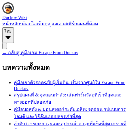
Duckov Wiki
หน้าหลัก
บล็อก
ไอเท็ม
กุญแจ
เควส
เพิร์ก
แผนที่
ม็อด
ไทย
← กลับสู่
คู่มือเกม Escape From Duckov
บทความทั้งหมด
คู่มือเอาตัวรอดฉบับผู้เริ่มต้น: เริ่มจากศูนย์ใน Escape From
Duckov
สรุปแผนที่ & จุดถอนกำลัง: เส้นฟาร์มวัสดุที่เร็วที่สุดและ
ทางออกที่ปลอดภัย
คู่มือบอสดัง & มอนสเตอร์ระดับเอลิท: จุดอ่อน รูปแบบการ
โจมตี และวิธีล้มแบบปลอดภัยที่สุด
ลำดับ tier ของอาวุธและอุปกรณ์: อาวุธที่แข็งที่สุด เกราะที่