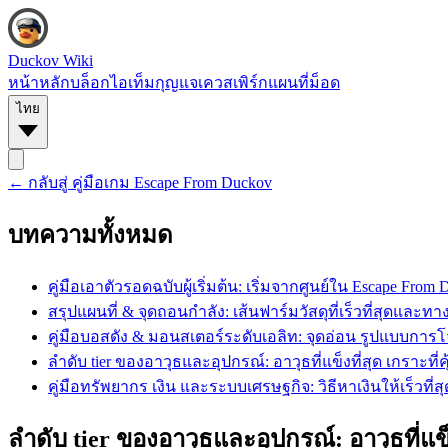
Duckov Wiki
หน้าหลัก
บล็อก
ไอเท็ม
กุญแจ
เควส
เพิร์ก
แผนที่
ม็อด
ไทย
← กลับสู่
คู่มือเกม Escape From Duckov
บทความทั้งหมด
คู่มือเอาตัวรอดฉบับผู้เริ่มต้น: เริ่มจากศูนย์ใน Escape From
สรุปแผนที่ & จุดถอนกำลัง: เส้นฟาร์มวัสดุที่เร็วที่สุดและท
คู่มือบอสดัง & มอนสเตอร์ระดับเอลิท: จุดอ่อน รูปแบบการโ
ลำดับ tier ของอาวุธและอุปกรณ์: อาวุธที่แข็งที่สุด เกราะที
คู่มือทรัพยากร เงิน และระบบเศรษฐกิจ: วิธีหาเงินให้เร็วที่สุ
ลำดับ tier ของอาวุธและอุปกรณ์: อาวุธที่แข็