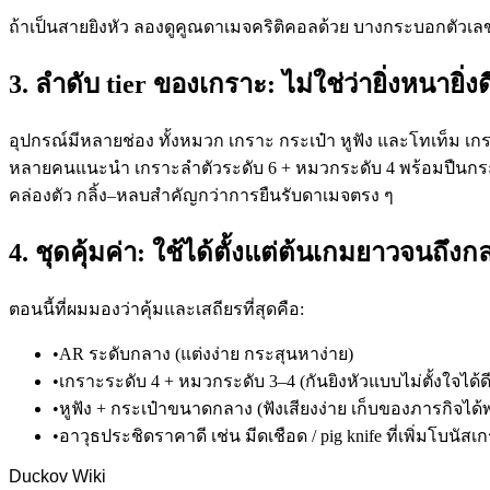
ถ้าเป็นสายยิงหัว ลองดูคูณดาเมจคริติคอลด้วย บางกระบอกตัว
3. ลำดับ tier ของเกราะ: ไม่ใช่ว่ายิ่งหนายิ่
อุปกรณ์มีหลายช่อง ทั้งหมวก เกราะ กระเป๋า หูฟัง และโทเท็ม เก
หลายคนแนะนำ เกราะลำตัวระดับ 6 + หมวกระดับ 4 พร้อมปืนกระส
คล่องตัว กลิ้ง–หลบสำคัญกว่าการยืนรับดาเมจตรง ๆ
4. ชุดคุ้มค่า: ใช้ได้ตั้งแต่ต้นเกมยาวจนถึง
ตอนนี้ที่ผมมองว่าคุ้มและเสถียรที่สุดคือ:
•
AR ระดับกลาง (แต่งง่าย กระสุนหาง่าย)
•
เกราะระดับ 4 + หมวกระดับ 3–4 (กันยิงหัวแบบไม่ตั้งใจได้ดี
•
หูฟัง + กระเป๋าขนาดกลาง (ฟังเสียงง่าย เก็บของภารกิจได้
•
อาวุธประชิดราคาดี เช่น มีดเชือด / pig knife ที่เพิ่มโบนัสเ
Duckov Wiki