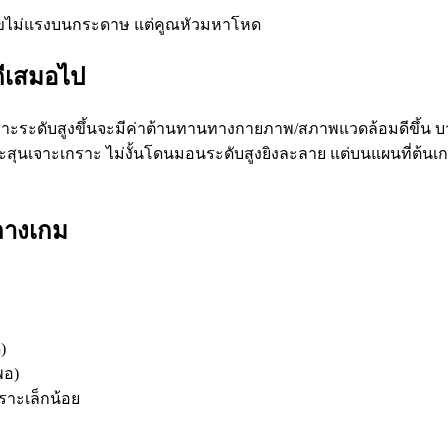
เลขไม่แรงบนกระดาษ แต่คูณหัวมหาโหด
งดีเสมอไป
ราะระดับสูงขึ้นจะมีค่าต้านทานทางกายภาพ/สภาพแวดล้อมดีขึ้น บาง
ุนเจาะเกราะ ไม่งั้นโดนมอนระดับสูงยิงละลาย แต่บนแผนที่ต้นเ
กลางเกม
)
พอ)
กราะเล็กน้อย