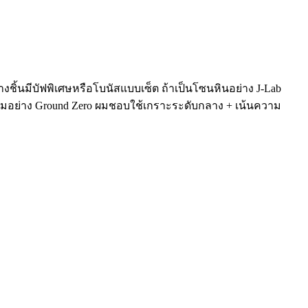
ชิ้นมีบัฟพิเศษหรือโบนัสแบบเซ็ต ถ้าเป็นโซนหินอย่าง J-Lab
กมอย่าง Ground Zero ผมชอบใช้เกราะระดับกลาง + เน้นความ