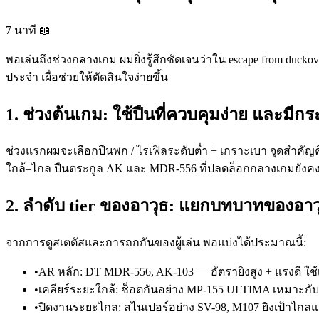
7 นาที
📖
พอเล่นถึงช่วงกลางเกม ผมยิ่งรู้สึกชัดเจนว่าใน escape from ducko
ประจำ เผื่อช่วยให้ตัดสินใจง่ายขึ้น
1. ช่วงต้นเกม: ใช้ปืนที่ควบคุมง่าย และมีก
ช่วงแรกผมจะเลือกปืนพก / ไรเฟิลระดับต่ำ + เกราะเบา จุดสำคัญคือ
ใกล้–ไกล ปืนตระกูล AK และ MDR-556 ที่ปลดล็อกกลางเกมยังคงใช
2. ลำดับ tier ของอาวุธ: แยกบทบาทของอาว
จากการดูสเตตัสและการถกกันของผู้เล่น พอแบ่งได้ประมาณนี้:
•
AR หลัก: DT MDR-556, AK-103 — อัตรายิงสูง + แรงดี ใช้เ
•
เคลียร์ระยะใกล้: ช็อตกันอย่าง MP-155 ULTIMA เหมาะกับก
•
ปิดงานระยะไกล: สไนเปอร์อย่าง SV-98, M107 ยิงเป้าไกลแล