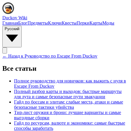
Duckov Wiki
Главная
Блог
Предметы
Ключи
Квесты
Перки
Карты
Моды
Русский
← Назад к
Руководство по Escape From Duckov
Все статьи
Полное руководство для новичков: как выжить с нуля в
Escape From Duckov
Полный разбор карты и выходов: быстрые маршруты
для лута и самые безопасные пути эвакуации
Гайд по боссам и элитам: слабые места, атаки и самые
безопасные тактики убийства
Тир-лист оружия и брони: лучшие варианты и самые
выгодные сборки
Гайд по ресурсам, валюте и экономике: самые быстрые
способы заработать